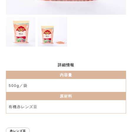
詳細情報
内容量
500g／袋
原材料
有機赤レンズ豆
赤レンズ豆