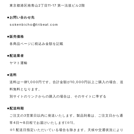
東京都港区南青山2丁目11-17 第一法規ビル2階
■お問い合わせ先
sokenbicho@tribeat.com
■販売価格
各商品ページに税込み金額を記載
■配送業者
ヤマト運輸
■送料
送料は一律1,000円です。合計金額が10,000円以上ご購入の場合、送
料無料となります。
別サイトのリンクからの購入の場合は、そのサイトに準ずる
■配送時期
ご注文の3営業日以内に発送いたします。製品到着は、ご注文日から通
常4日〜8日程でお届けいたします(※1)。
※1 配送日指定いただいている場合を除きます。天候や交通状況により